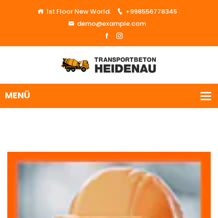
1st Floor New World.
+998556778345
demo@example.com