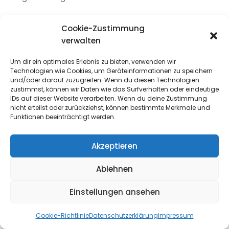
Weitere Rechtsgrundlage für die Verarbeitung ist
Cookie-Zustimmung
ferner Art. 6 Abs. 1 lit. c DSGVO. Wir unterliegen als
verwalten
Verantwortliche der rechtlichen Verpflichtung, den
Einsatz technisch nicht notwendiger Cookies von der
Um dir ein optimales Erlebnis zu bieten, verwenden wir
jeweiligen Nutzereinwilligung abhängig zu machen.
Technologien wie Cookies, um Geräteinformationen zu speichern
und/oder darauf zuzugreifen. Wenn du diesen Technologien
Soweit erforderlich, haben wir mit dem Anbieter
zustimmst, können wir Daten wie das Surfverhalten oder eindeutige
IDs auf dieser Website verarbeiten. Wenn du deine Zustimmung
einen Auftragsverarbeitungsvertrag geschlossen,
nicht erteilst oder zurückziehst, können bestimmte Merkmale und
der den Schutz der Daten unserer Seitenbesucher
Funktionen beeinträchtigt werden.
sicherstellt und eine unberechtigte Weitergabe an
Dritte untersagt.
Akzeptieren
Weitere Informationen zum Betreiber und den
Ablehnen
Einstellungsmöglichkeiten des Cookie-Consent-
Tools finden Sie direkt in der entsprechenden
Einstellungen ansehen
Benutzeroberfläche auf unserer Website.
Cookie-Richtlinie
Datenschutzerklärung
Impressum
10) Rechte des Betroffenen