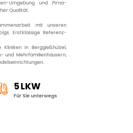
en-Umgebung und Pirna-
er Qualität.
usammenarbeit mit unseren
lgs. Erstklassige Referenz-
 Kliniken in Berggießhübel,
n- und Mehrfamilienhäusern,
ndelseinrichtungen.
7
LKW
Für Sie unterwegs