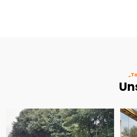
„To
Un