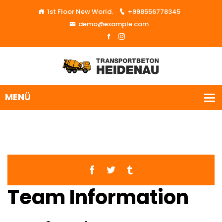
1st Floor New World.
+998556778345
demo@example.com
Team Information